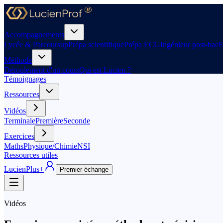
Accompagnements
Lycée & Parcoursup
Prépa scientifique
Prépa ECG
Ingénieur post-bac
E
Méthode
Déroulement d'un cours
Qui est Lucien ?
Témoignages
Ressources
Vidéos
Terminale
Première
Seconde
Exercices
Maths
Physique/Chimie
NSI
Ressources utiles
LucienPlus
+
Premier échange
Vidéos