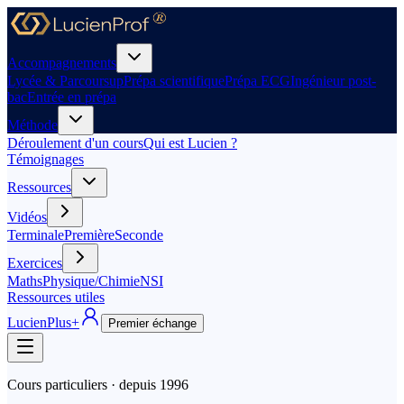
Accompagnements
Lycée & Parcoursup
Prépa scientifique
Prépa ECG
Ingénieur post-
bac
Entrée en prépa
Méthode
Déroulement d'un cours
Qui est Lucien ?
Témoignages
Ressources
Vidéos
Terminale
Première
Seconde
Exercices
Maths
Physique/Chimie
NSI
Ressources utiles
LucienPlus
+
Premier échange
Cours particuliers · depuis
1996