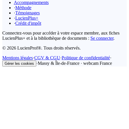
Accompagnements
·
Méthode
·
Témoignages
·
LucienPlus+
·
Crédit d'impôt
Connectez-vous pour accéder à votre espace membre, aux fiches
LucienPlus+ et à la bibliothèque de documents :
Se connecter
.
©
2026
LucienProf®. Tous droits réservés.
Mentions légales
·
CGV & CGU
·
Politique de confidentialité
·
·
Massy & Île-de-France · webcam France
Gérer les cookies